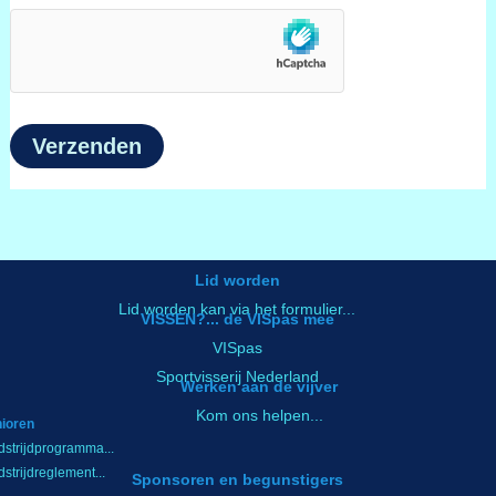
Lid worden
Lid worden kan via het formulier...
VISSEN?... de VISpas mee
VISpas
Sportvisserij Nederland
Werken aan de vijver
Kom ons helpen...
ioren
strijdprogramma.
..
strijdreglement...
Sponsoren en begunstigers