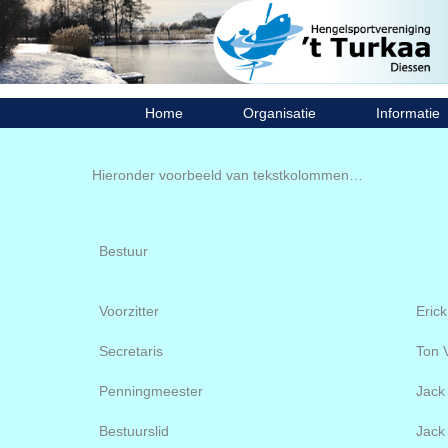
Ga
naar
de
inhoud
Home
Organisatie
Informatie
Hieronder voorbeeld van tekstkolommen…
Bestuur
Voorzitter
Eric
Secretaris
Ton 
Penningmeester
Jack
Bestuurslid
Jack