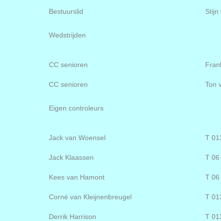
Bestuurslid
Stij
Wedstrijden
CC senioren
Fran
CC senioren
Ton 
Eigen controleurs
Jack van Woensel
T 01
Jack Klaassen
T 06
Kees van Hamont
T 06
Corné van Kleijnenbreugel
T 01
Derrik Harrison
T 01