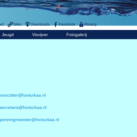
act
Sites
Downloads
Facebook
Privacy
Jeugd
Visvijver
Fotogalerij
voorzitter@hsvturkaa.nl
secretaris@hsvturkaa.nl
penningmeester@hsvturkaa.nl