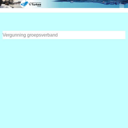
Ga
naar
de
inhoud
Vergunning groepsverband