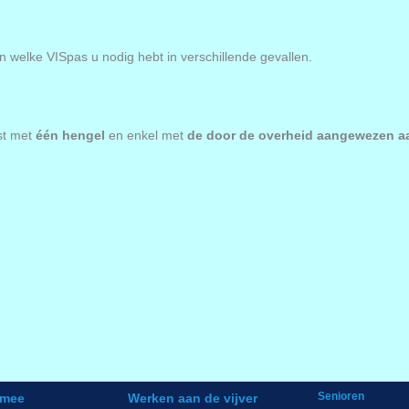
n welke VISpas u nodig hebt in verschillende gevallen.
ist met
één hengel
en enkel met
de door de overheid aangewezen a
Senioren
 mee
Werken aan de vijver