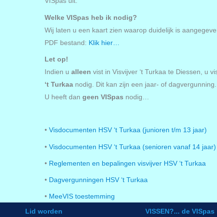
VISpas uit.
Welke VISpas heb ik nodig?
Wij laten u een kaart zien waarop duidelijk is aangegeve
PDF bestand:
Klik hier…
Let op!
Indien u
alleen
vist in Visvijver ‘t Turkaa te Diessen, u v
‘t Turkaa
nodig. Dit kan zijn een jaar- of dagvergunning.
U heeft dan
geen VISpas
nodig…
•
Visdocumenten HSV ‘t Turkaa (junioren t/m 13 jaar)
•
Visdocumenten HSV ‘t Turkaa (senioren vanaf 14 jaar)
•
Reglementen en bepalingen visvijver HSV ‘t Turkaa
•
Dagvergunningen HSV ‘t Turkaa
•
MeeVIS toestemming
Lid worden
VISSEN?... de VISpas