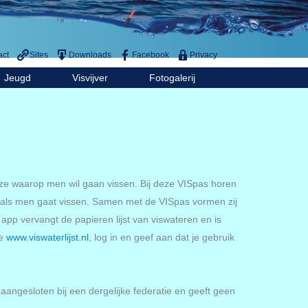
act
Sites
Downloads
Facebook
Privacy
Jeugd
Visvijver
Fotogalerij
ijze waarop men wil gaan vissen. Bij deze VISpas horen
ben als men gaat vissen. Samen met de VISpas vormen zij
 app vervangt de papieren lijst van viswateren en is
te
www.viswaterlijst.nl
, log in en geef aan dat je gebruik
 aangesloten bij een dergelijke federatie en geeft geen