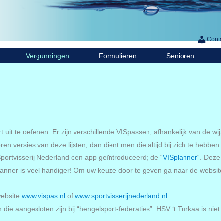
Cont
Vergunningen
Formulieren
Senioren
 uit te oefenen. Er zijn verschillende VISpassen, afhankelijk van de w
ren versies van deze lijsten, dan dient men die altijd bij zich te heb
Sportvisserij Nederland een app geïntroduceerd; de “
VISplanner
“. Deze
splanner is veel handiger! Om uw keuze door te geven ga naar de websi
website
www.vispas.nl
of
www.sportvisserijnederland.nl
ie aangesloten zijn bij “hengelsport-federaties”. HSV ‘t Turkaa is niet