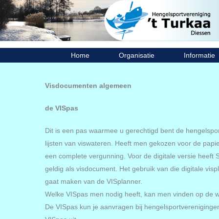
Ga
naar
de
inhoud
Home
Organisatie
Informatie
Visdocumenten algemeen
de VISpas
Dit is een pas waarmee u gerechtigd bent de hengelsport
lijsten van viswateren. Heeft men gekozen voor de papie
een complete vergunning. Voor de digitale versie heeft 
geldig als visdocument. Het gebruik van die digitale vi
gaat maken van de VISplanner.
Welke VISpas men nodig heeft, kan men vinden op de 
De VISpas kun je aanvragen bij hengelsportverenigingen d