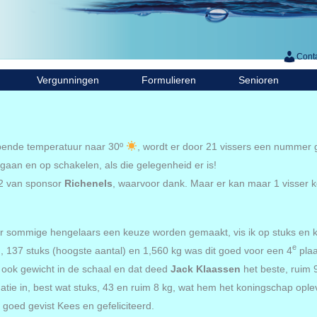
Cont
Vergunningen
Formulieren
Senioren
opende temperatuur naar 30º
, wordt er door 21 vissers een nummer g
gaan en op schakelen, als die gelegenheid er is!
2 van sponsor
Richenels
, waarvoor dank. Maar er kan maar 1 visser 
r sommige hengelaars een keuze worden gemaakt, vis ik op stuks en komt
e
n, 137 stuks (hoogste aantal) en 1,560 kg was dit goed voor een 4
plaa
 ook gewicht in de schaal en dat deed
Jack Klaassen
het beste, ruim 
tie in, best wat stuks, 43 en ruim 8 kg, wat hem het koningschap opl
 goed gevist Kees en gefeliciteerd.