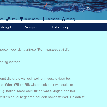
act
Sites
Downloads
Facebook
Privacy
Jeugd
Visvijver
Fotogalerij
epakt voor de jaarlijkse “
Koningswedstrijd
“.
koning worden!
 die grote vis toch wel, of moest je daar toch ff
ts.
Wim
,
Wil
en
Rik
wisten ook best wat stuks te
9kg, netjes! Maar ook
Rik
en
Cees
vingen een leuk
evert en de fel begeerde gouden hakenstekker! En dan te