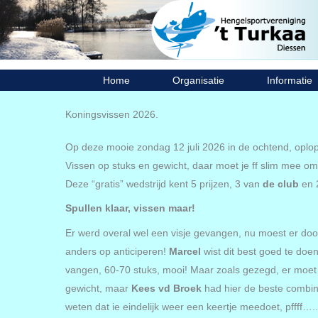
Ga
naar
de
inhoud
Home
Organisatie
Informatie
Koningsvissen 2026.
Op deze mooie zondag 12 juli 2026 in de ochtend, opl
Vissen op stuks en gewicht, daar moet je ff slim mee om
Deze “gratis” wedstrijd kent 5 prijzen, 3 van
de club
en 
Spullen klaar, vissen maar!
Er werd overal wel een visje gevangen, nu moest er doo
anders op anticiperen!
Marcel
wist dit best goed te doe
vangen, 60-70 stuks, mooi! Maar zoals gezegd, er moet
gewicht, maar
Kees vd Broek
had hier de beste combina
weten dat ie eindelijk weer een keertje meedoet, pffff…..